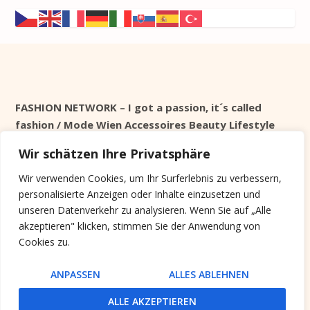
FASHION NETWORK – I got a passion, it´s called
fashion / Mode Wien Accessoires Beauty Lifestyle
Wir schätzen Ihre Privatsphäre
Seit 1998 online
Wir verwenden Cookies, um Ihr Surferlebnis zu verbessern,
personalisierte Anzeigen oder Inhalte einzusetzen und
Cookie Info
unseren Datenverkehr zu analysieren. Wenn Sie auf „Alle
akzeptieren" klicken, stimmen Sie der Anwendung von
Diese Website verwendet keine Tracking Cookies,
Cookies zu.
sondern nur Systemrelevante, die nach der Session
gelöscht werden.
ANPASSEN
ALLES ABLEHNEN
ALLE AKZEPTIEREN