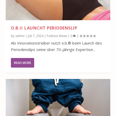
O.B.® LAUNCHT PERIODENSLIP
by
admin
|
Juli 7, 2024
|
Fashion News
|
0
|
Als Innovationstreiber nutzt o.b.® beim Launch des
Periodenslips seine über 70-jährige Expertise...
READ MORE