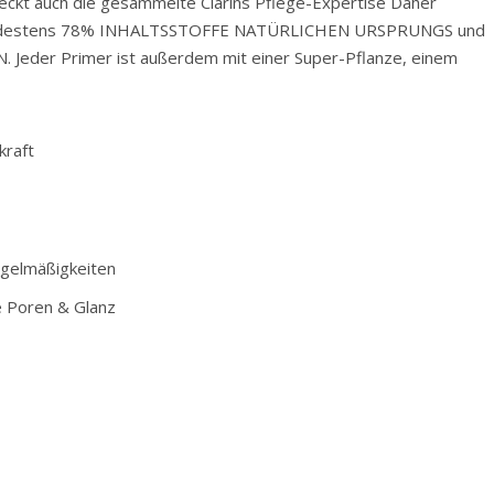
eckt auch die gesammelte Clarins Pflege-Expertise Daher
 mindestens 78% INHALTSSTOFFE NATÜRLICHEN URSPRUNGS und
der Primer ist außerdem mit einer Super-Pflanze, einem
kraft
egelmäßigkeiten
e Poren & Glanz