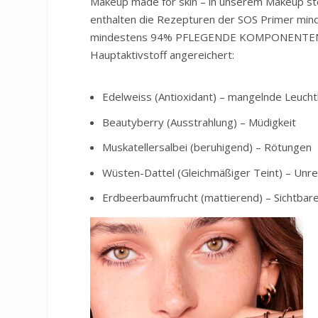
Makeup made for skin – in unserem Makeup st
enthalten die Rezepturen der SOS Primer
mindestens 94% PFLEGENDE KOMPONENTEN. Je
Hauptaktivstoff angereichert:
Edelweiss (Antioxidant) – mangelnde Leucht
Beautyberry (Ausstrahlung) – Müdigkeit
Muskatellersalbei (beruhigend) – Rötungen
Wüsten-Dattel (Gleichmäßiger Teint) – Unr
Erdbeerbaumfrucht (mattierend) – Sichtbar