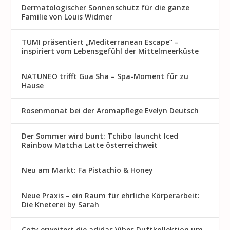
Dermatologischer Sonnenschutz für die ganze
Familie von Louis Widmer
TUMI präsentiert „Mediterranean Escape“ –
inspiriert vom Lebensgefühl der Mittelmeerküste
NATUNEO trifft Gua Sha – Spa-Moment für zu
Hause
Rosenmon at bei der Aromapflege Evelyn Deutsch
Der Sommer wird bunt: Tchibo launcht Iced
Rainbow Matcha Latte österreichweit
Neu am Markt: Fa Pistachio & Honey
Neue Praxis – ein Raum für ehrliche Körperarbeit:
Die Kneterei by Sarah
Coty erweitert die adidas Vibes Duftkollektion um