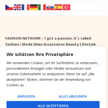
FASHION NETWORK – I got a passion, it´s called
fashion / Mode Wien Accessoires Beauty Lifestyle
Wir schätzen Ihre Privatsphäre
Seit 1998 online
Wir verwenden Cookies, um Ihr Surferlebnis zu verbessern,
personalisierte Anzeigen oder Inhalte einzusetzen und
Cookie Info
unseren Datenverkehr zu analysieren. Wenn Sie auf „Alle
akzeptieren" klicken, stimmen Sie der Anwendung von
Diese Website verwendet keine Tracking Cookies,
Cookies zu.
sondern nur Systemrelevante, die nach der Session
gelöscht werden.
ANPASSEN
ALLES ABLEHNEN
ALLE AKZEPTIEREN