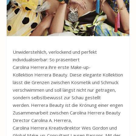
Unwiderstehlich, verlockend und perfekt
individualisierbar: So präsentiert
Carolina
Herrera
ihre erste Make-up-
Kollektion
Herrera
Beauty. Diese elegante Kollektion
lässt die Grenzen zwischen Kosmetik und Schmuck
verschwimmen und soll längst nicht nur getragen,
sondern selbstbewusst zur Schau gestellt
werden.
Herrera
Beauty ist die Krönung einer engen
Zusammenarbeit zwischen Carolina
Herrera
Beauty
Director Carolina A.
Herrera
,
Carolina
Herrera
Kreativdirektor Wes Gordon und
Global Make-up-Consultant Lauren Parsons. Mit der