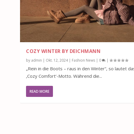
COZY WINTER BY DEICHMANN
by
admin
|
Okt. 12, 2024
|
Fashion News
|
0
|
„Rein in die Boots – raus in den Winter“, so lautet da
‚Cozy Comfort‘-Motto. Während die...
READ MORE
SCHUHTRENDS SOMMER 2024 VON
Posted by
admin
|
März 27, 2024
|
Fashion News
|
0
|