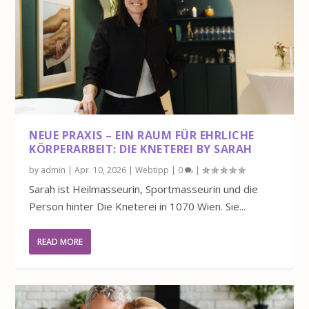
NEUE PRAXIS – EIN RAUM FÜR EHRLICHE
KÖRPERARBEIT: DIE KNETEREI BY SARAH
by
admin
|
Apr. 10, 2026
|
Webtipp
|
0
|
Sarah ist Heilmasseurin, Sportmasseurin und die
Person hinter Die Kneterei in 1070 Wien. Sie...
READ MORE