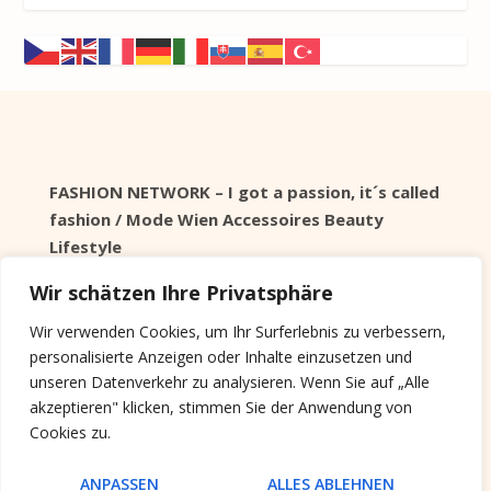
FASHION NETWORK – I got a passion, it´s called
fashion / Mode Wien Accessoires Beauty
Lifestyle
Wir schätzen Ihre Privatsphäre
Seit 1998 online
Wir verwenden Cookies, um Ihr Surferlebnis zu verbessern,
personalisierte Anzeigen oder Inhalte einzusetzen und
Cookie Info
unseren Datenverkehr zu analysieren. Wenn Sie auf „Alle
akzeptieren" klicken, stimmen Sie der Anwendung von
Diese Website verwendet keine Tracking Cookies,
Cookies zu.
sondern nur Systemrelevante, die nach der Session
gelöscht werden.
ANPASSEN
ALLES ABLEHNEN