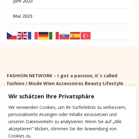
Juni 2023
Mai 2023
FASHION NETWORK – I got a passion, it´s called
fashion / Mode Wien Accessoires Beauty Lifestyle
Wir schätzen Ihre Privatsphäre
Seit 1998 online
Wir verwenden Cookies, um Ihr Surferlebnis zu verbessern,
personalisierte Anzeigen oder Inhalte einzusetzen und
Cookie Info
unseren Datenverkehr zu analysieren. Wenn Sie auf „Alle
akzeptieren" klicken, stimmen Sie der Anwendung von
Diese Website verwendet keine Tracking Cookies,
Cookies zu.
sondern nur Systemrelevante, die nach der Session