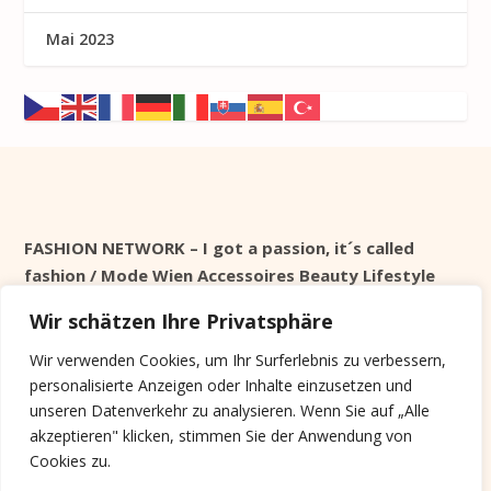
Mai 2023
FASHION NETWORK – I got a passion, it´s called
fashion / Mode Wien Accessoires Beauty Lifestyle
Wir schätzen Ihre Privatsphäre
Seit 1998 online
Wir verwenden Cookies, um Ihr Surferlebnis zu verbessern,
personalisierte Anzeigen oder Inhalte einzusetzen und
Cookie Info
unseren Datenverkehr zu analysieren. Wenn Sie auf „Alle
akzeptieren" klicken, stimmen Sie der Anwendung von
Diese Website verwendet keine Tracking Cookies,
Cookies zu.
sondern nur Systemrelevante, die nach der Session