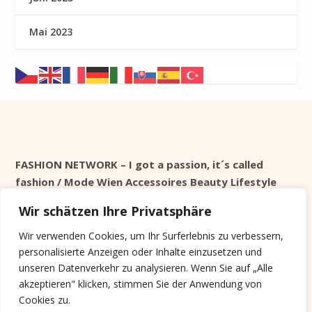
Mai 2023
FASHION NETWORK – I got a passion, it´s called
fashion / Mode Wien Accessoires Beauty Lifestyle
Wir schätzen Ihre Privatsphäre
Seit 1998 online
Wir verwenden Cookies, um Ihr Surferlebnis zu verbessern,
personalisierte Anzeigen oder Inhalte einzusetzen und
Cookie Info
unseren Datenverkehr zu analysieren. Wenn Sie auf „Alle
akzeptieren" klicken, stimmen Sie der Anwendung von
Diese Website verwendet keine Tracking Cookies,
Cookies zu.
sondern nur Systemrelevante, die nach der Session