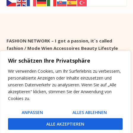
FASHION NETWORK – I got a passion, it´s called
fashion / Mode Wien Accessoires Beauty Lifestyle
Wir schätzen Ihre Privatsphäre
Seit 1998 online
Wir verwenden Cookies, um Ihr Surferlebnis zu verbessern,
personalisierte Anzeigen oder Inhalte einzusetzen und
Cookie Info
unseren Datenverkehr zu analysieren. Wenn Sie auf „Alle
akzeptieren" klicken, stimmen Sie der Anwendung von
Diese Website verwendet keine Tracking Cookies,
Cookies zu.
sondern nur Systemrelevante, die nach der Session
gelöscht werden.
ANPASSEN
ALLES ABLEHNEN
ALLE AKZEPTIEREN