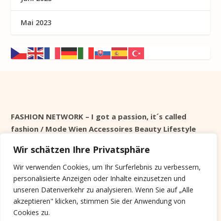
Mai 2023
FASHION NETWORK – I got a passion, it´s called
fashion / Mode Wien Accessoires Beauty Lifestyle
Wir schätzen Ihre Privatsphäre
Seit 1998 online
Wir verwenden Cookies, um Ihr Surferlebnis zu verbessern,
personalisierte Anzeigen oder Inhalte einzusetzen und
Cookie Info
unseren Datenverkehr zu analysieren. Wenn Sie auf „Alle
akzeptieren" klicken, stimmen Sie der Anwendung von
Diese Website verwendet keine Tracking Cookies,
Cookies zu.
sondern nur Systemrelevante, die nach der Session