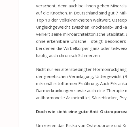
verschont, denn auch bei ihnen gehen Mineral
auf die Knochen. In Deutschland sind gut 7 M
Top 10 der Volkskrankheiten weltweit. Osteop
Ungleichgeweicht zwischen Knochenab- und -au
verliert seine mikroarchitektonische Stabilitä
ohne erkennbare Ursache – steigt. Besonders h
bei denen die Wirbelkörper ganz oder teilweis
häufig auch chronisch Schmerzen.
Nicht nur ein altersbedingter Hormonrückgang
der genetischen Veranlagung, Untergewicht (B
mikronährstoffarmen Ernährung. Auch Erkrank
Darmerkrankungen sowie auch eine Therapie m
antihormonelle Arzneimittel, Säureblocker, P
Doch wie sieht eine gute Anti-Osteoporos
Um gegen das Risiko von Osteoporose und Kno