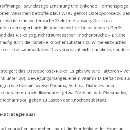
stoffmangel, säurelastige Ernährung und sinkende Hormonspiegel
illionen Menschen betroffen; laut WHO gehört Osteoporose zu de
orose ist eine systemische Skeletterkrankung. Durch ein
fbau verringert sich die Knochendichte. Unser inneres Gerüst
t, und das Risiko sog. nichttraumatischer Knochenbrüche – Brüche
äufig führt die instabile Knochensubstanz zu Wirbeleinbrüchen,
e in sich zusammenfallen. Das verursacht nicht nur akute, sondern
 steigert das Osteoporose-Risiko. Es gibt weitere Faktoren – vo
MI unter 20), Bewegungsmangel, einem Vitamin-D-Defizit bis zu
ungen wie beispielsweise Rheuma, Asthma, Diabetes oder
it bestimmten Medikamenten (etwa Cortison, Anti-Rheumatika,
sychopharmaka) gehen zu Lasten der Knochensubstanz.
e-Strategie aus?
chenbrüchen anzugehen, lautet die Empfehlung der Expertin,