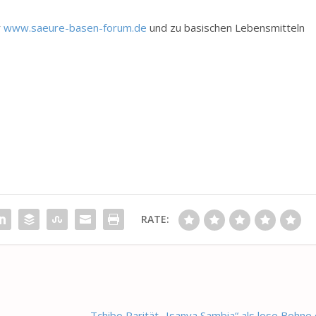
r
www.saeure-basen-forum.de
und zu basischen Lebensmitteln
RATE:
Tchibo Rarität „Isanya Sambia“ als lose Bohn