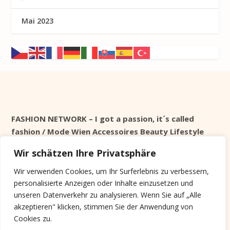
Mai 2023
FASHION NETWORK – I got a passion, it´s called
fashion / Mode Wien Accessoires Beauty Lifestyle
Wir schätzen Ihre Privatsphäre
Seit 1998 online
Wir verwenden Cookies, um Ihr Surferlebnis zu verbessern,
personalisierte Anzeigen oder Inhalte einzusetzen und
Cookie Info
unseren Datenverkehr zu analysieren. Wenn Sie auf „Alle
akzeptieren" klicken, stimmen Sie der Anwendung von
Diese Website verwendet keine Tracking Cookies,
Cookies zu.
sondern nur Systemrelevante, die nach der Session