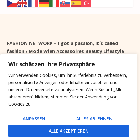
FASHION NETWORK – I got a passion, it´s called
fashion / Mode Wien Accessoires Beauty Lifestyle
Wir schätzen Ihre Privatsphäre
Seit 1998 online
Wir verwenden Cookies, um Ihr Surferlebnis zu verbessern,
personalisierte Anzeigen oder Inhalte einzusetzen und
Cookie Info
unseren Datenverkehr zu analysieren. Wenn Sie auf „Alle
akzeptieren" klicken, stimmen Sie der Anwendung von
Diese Website verwendet keine Tracking Cookies,
Cookies zu.
sondern nur Systemrelevante, die nach der Session
gelöscht werden.
ANPASSEN
ALLES ABLEHNEN
ALLE AKZEPTIEREN